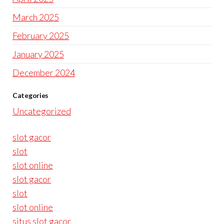
March 2025
February 2025
January 2025
December 2024
Categories
Uncategorized
slot gacor
slot
slot online
slot gacor
slot
slot online
situs slot gacor