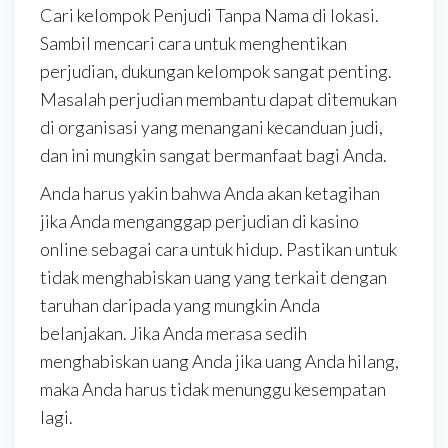
Cari kelompok Penjudi Tanpa Nama di lokasi.
Sambil mencari cara untuk menghentikan
perjudian, dukungan kelompok sangat penting.
Masalah perjudian membantu dapat ditemukan
di organisasi yang menangani kecanduan judi,
dan ini mungkin sangat bermanfaat bagi Anda.
Anda harus yakin bahwa Anda akan ketagihan
jika Anda menganggap perjudian di kasino
online sebagai cara untuk hidup. Pastikan untuk
tidak menghabiskan uang yang terkait dengan
taruhan daripada yang mungkin Anda
belanjakan. Jika Anda merasa sedih
menghabiskan uang Anda jika uang Anda hilang,
maka Anda harus tidak menunggu kesempatan
lagi.