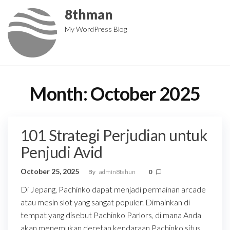
Skip
8thman
to
My WordPress Blog
the
content
Month:
October 2025
101 Strategi Perjudian untuk
Penjudi Avid
October 25, 2025
By
admin8tahun
0
Di Jepang, Pachinko dapat menjadi permainan arcade
atau mesin slot yang sangat populer. Dimainkan di
tempat yang disebut Pachinko Parlors, di mana Anda
akan menemukan deretan kendaraan Pachinko.situs