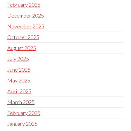
February 2026
December 2025
November 2025
October 2025
August 2025
July 2025
June 2025
May 2025
April 2025
March 2025
February 2025
January 2025