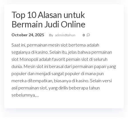
Top 10 Alasan untuk
Bermain Judi Online
October 24, 2025
By
admin8tahun
0
Saat ini, permainan mesin slot bertema adalah
segalanya di kasino. Selain itu, jelas bahwa permainan
slot Monopoli adalah favorit pemain slot di seluruh
dunia. Mesin slot ini berasal dari permainan papan yang
populer dan menjadi sangat populer di mana pun
mereka ditempatkan, biasanya di kasino. Selain versi
asli permainan slot, yang dirilis beberapa tahun
sebelumnya,…