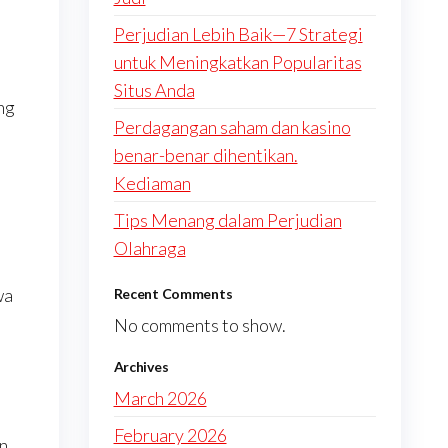
Perjudian Lebih Baik—7 Strategi
untuk Meningkatkan Popularitas
Situs Anda
ng
Perdagangan saham dan kasino
benar-benar dihentikan.
Kediaman
Tips Menang dalam Perjudian
Olahraga
wa
Recent Comments
No comments to show.
a
Archives
March 2026
February 2026
an