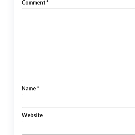
Comment
*
Name
*
Website