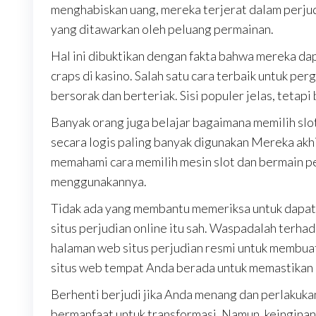
menghabiskan uang, mereka terjerat dalam perjud
yang ditawarkan oleh peluang permainan.
Hal ini dibuktikan dengan fakta bahwa mereka da
craps di kasino. Salah satu cara terbaik untuk pe
bersorak dan berteriak. Sisi populer jelas, tetap
Banyak orang juga belajar bagaimana memilih slo
secara logis paling banyak digunakan Mereka akh
memahami cara memilih mesin slot dan bermain p
menggunakannya.
Tidak ada yang membantu memeriksa untuk dapat b
situs perjudian online itu sah. Waspadalah terha
halaman web situs perjudian resmi untuk membuat s
situs web tempat Anda berada untuk memastikan a
Berhenti berjudi jika Anda menang dan perlakuka
bermanfaat untuk transformasi. Namun, keinginan 