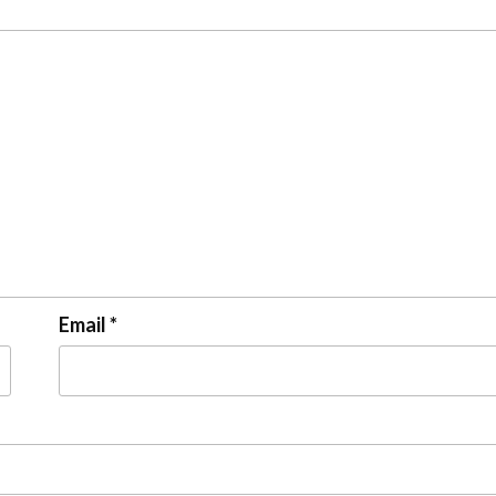
Email
*