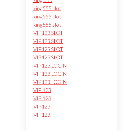
king 555
king555 slot
king555 slot
king555 slot
VIP123 SLOT
VIP123 SLOT
VIP123 SLOT
VIP123 SLOT
VIP123 LOGIN
VIP123 LOGIN
VIP123 LOGIN
VIP 123
VIP 123
VIP123
VIP123