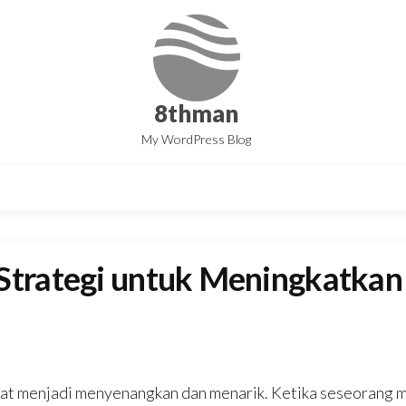
8thman
My WordPress Blog
 Strategi untuk Meningkatkan
pat menjadi menyenangkan dan menarik. Ketika seseorang m