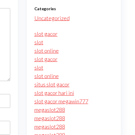
Categories
Uncategorized
slot gacor
slot
slot online
slot gacor
slot
slot online
situs slot gacor
slot gacor hari ini
slot gacor megawin777
megaslot288
megaslot288
megaslot288