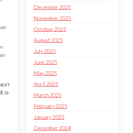
December 2025
November 2025
ian
October 2025
August 2025
an
July 2025
ain
June 2025
May 2025
April 2025
NEXT
Next
di
Post
March 2025
February 2025
January 2025
December 2024