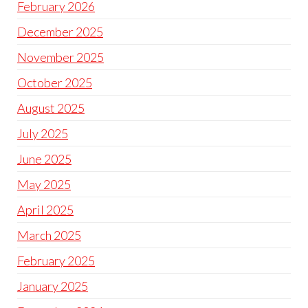
February 2026
December 2025
November 2025
October 2025
August 2025
July 2025
June 2025
May 2025
April 2025
March 2025
February 2025
January 2025