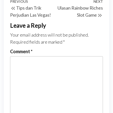
Post
Previous
PREVIOUS
NEXT
Next
Tips dan Trik
Ulasan Rainbow Riches
navigation
Post
Post
Perjudian Las Vegas!
Slot Game
Leave a Reply
Your email address will not be published.
Required fields are marked
*
Comment
*