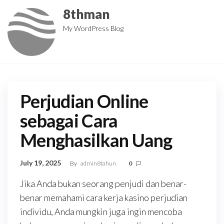
Skip
8thman
to
My WordPress Blog
the
content
Perjudian Online
sebagai Cara
Menghasilkan Uang
July 19, 2025
By
admin8tahun
0
Jika Anda bukan seorang penjudi dan benar-
benar memahami cara kerja kasino perjudian
individu, Anda mungkin juga ingin mencoba