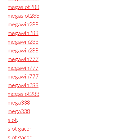
megaslot288
megaslot288
megawin288
megawin288
megawin288
megawin288
megawin777
megawin777
megawin777
megawin288
megaslot288
mega338
mega338
slot
.
slot gacor
slot gacor