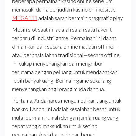
beberapa permainan kasino online sebelum
memasuki dunia perjudian kasino online.situs
MEGA111
adalah saran bermain pragmatic play
Mesin slot saat ini adalah salah satu favorit
terbaru di industri game. Permainan ini dapat
dimainkan baik secara online maupun offline—
atau berbasis lahan tradisional—secara offline.
Ini cukup menyenangkan dan menghibur
terutama dengan peluang untuk mendapatkan
lebih banyak uang. Bermain game sekarang
menyenangkan bagi orang muda dan tua.
Pertama, Anda harus mengumpulkan uang untuk
bankroll Anda. Ini adalah kesalahan besar untuk
mulai bermain rumah dengan jumlah uang yang
tepat yang dimaksudkan untuk setiap
permainan. Anda harus benar-benar