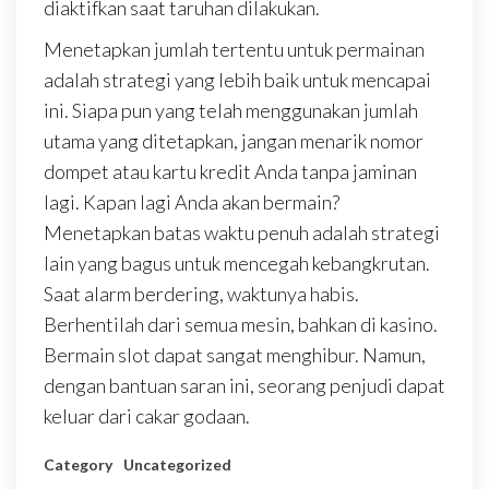
diaktifkan saat taruhan dilakukan.
Menetapkan jumlah tertentu untuk permainan
adalah strategi yang lebih baik untuk mencapai
ini. Siapa pun yang telah menggunakan jumlah
utama yang ditetapkan, jangan menarik nomor
dompet atau kartu kredit Anda tanpa jaminan
lagi. Kapan lagi Anda akan bermain?
Menetapkan batas waktu penuh adalah strategi
lain yang bagus untuk mencegah kebangkrutan.
Saat alarm berdering, waktunya habis.
Berhentilah dari semua mesin, bahkan di kasino.
Bermain slot dapat sangat menghibur. Namun,
dengan bantuan saran ini, seorang penjudi dapat
keluar dari cakar godaan.
Category
Uncategorized