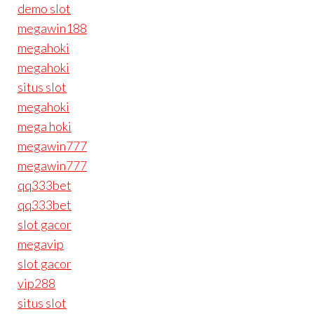
demo slot
megawin188
megahoki
megahoki
situs slot
megahoki
mega hoki
megawin777
megawin777
qq333bet
qq333bet
slot gacor
megavip
slot gacor
vip288
situs slot