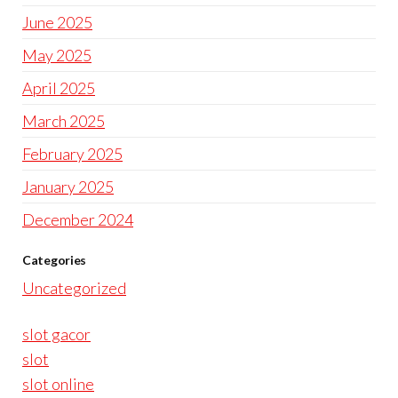
June 2025
May 2025
April 2025
March 2025
February 2025
January 2025
December 2024
Categories
Uncategorized
slot gacor
slot
slot online