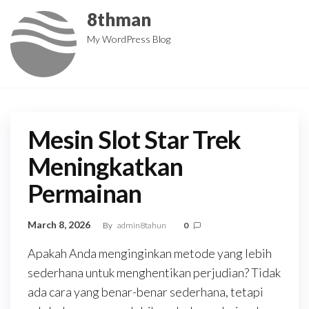
Skip
8thman
to
My WordPress Blog
the
content
Mesin Slot Star Trek
Meningkatkan
Permainan
March 8, 2026
By
admin8tahun
0
Apakah Anda menginginkan metode yang lebih
sederhana untuk menghentikan perjudian? Tidak
ada cara yang benar-benar sederhana, tetapi