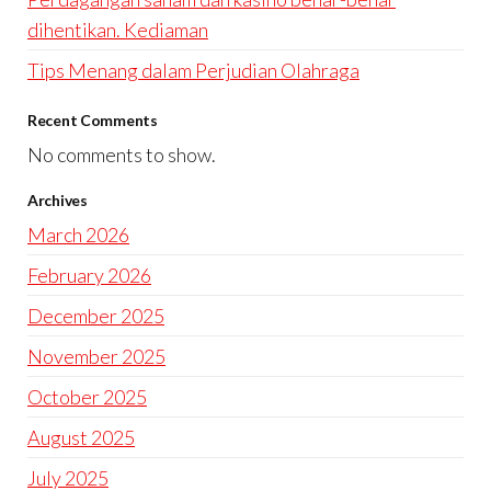
dihentikan. Kediaman
Tips Menang dalam Perjudian Olahraga
Recent Comments
No comments to show.
Archives
March 2026
February 2026
December 2025
November 2025
October 2025
August 2025
July 2025