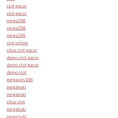
slot gacor
slot gacor
mega288
mega288
mega288
slot online
situs slot gacor
demo slot gacor
demo slot gacor
demo slot
megawin188
megahoki
megahoki
situs slot
megahoki
mega hoki