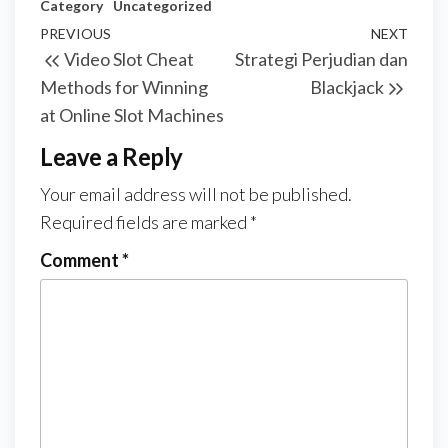
Category
Uncategorized
Post
Previous
PREVIOUS
NEXT
Next
Video Slot Cheat
Strategi Perjudian dan
navigation
Post
Post
Methods for Winning
Blackjack
at Online Slot Machines
Leave a Reply
Your email address will not be published.
Required fields are marked
*
Comment
*