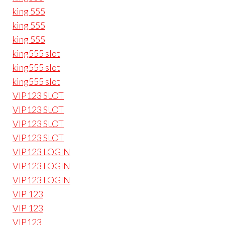
king 555
king 555
king 555
king555 slot
king555 slot
king555 slot
VIP123 SLOT
VIP123 SLOT
VIP123 SLOT
VIP123 SLOT
VIP123 LOGIN
VIP123 LOGIN
VIP123 LOGIN
VIP 123
VIP 123
VIP123