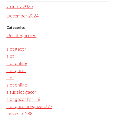
January 2025
December 2024
Categories
Uncategorized
slot gacor
slot
slot online
slot gacor
slot
slot online
situs slot gacor
slot gacor hari ini
slot gacor megawin777
megaslot288