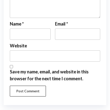
Name
*
Email
*
Website
Save my name, email, and website in this
browser for the next time I comment.