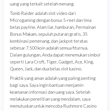
uang yang terkait setelah menang.
Tomb Raider adalah slot video dari
Microgaming dengan bonus 5-reel dan lima
belas payline. Alam liar, hamburan, Permainan
Bonus Makam, sepuluh putaran gratis, 35
kombinasi pemenang, dan jackpot teratas
sebesar 7.500 koin adalah semua fiturnya.
Dalam gulungan, Anda dapat menemukan simbol
seperti Lara Croft, Tiger, Gadget, Ace, King,
Queen, Jack, dan dua belas slot kasino.
Praktik yang aman adalah yang paling penting
bagi saya. Saya ingin bantuan menjamin
keamanan informasi dan uang saya. Setelah
melakukan penelitian yang mendalam, saya
memutuskan untuk mencoba Rushmore Casino