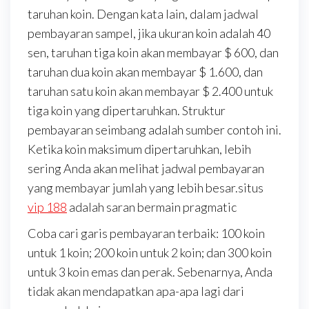
taruhan koin. Dengan kata lain, dalam jadwal
pembayaran sampel, jika ukuran koin adalah 40
sen, taruhan tiga koin akan membayar $ 600, dan
taruhan dua koin akan membayar $ 1.600, dan
taruhan satu koin akan membayar $ 2.400 untuk
tiga koin yang dipertaruhkan. Struktur
pembayaran seimbang adalah sumber contoh ini.
Ketika koin maksimum dipertaruhkan, lebih
sering Anda akan melihat jadwal pembayaran
yang membayar jumlah yang lebih besar.situs
vip 188
adalah saran bermain pragmatic
Coba cari garis pembayaran terbaik: 100 koin
untuk 1 koin; 200 koin untuk 2 koin; dan 300 koin
untuk 3 koin emas dan perak. Sebenarnya, Anda
tidak akan mendapatkan apa-apa lagi dari