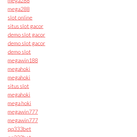
mega288
mega288
slot online
situs slot gacor
demo slot gacor
demo slot gacor
demo slot
megawin188
megahoki
megahoki
situs slot
megahoki
mega hoki
megawin777
megawin777
qq333bet