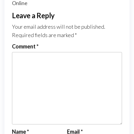
Online
Leave a Reply
Your email address will not be published.
Required fields are marked
*
Comment
*
Name
*
Email
*