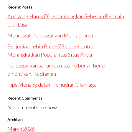
Recent Posts
Apa yang Harus Dipertimbangkan Sebelum Bermain
Judi Lagi
Mencegah Perdagangan Menjadi Judi
Perjudian Lebih Baik—7 Strategi untuk
Meningkatkan Popularitas Situs Anda
Perdagangan saham dan kasino benar-benar
dihentikan. Kediaman
Tips Menang dalam Perjudian Olahraga
Recent Comments
No comments to show.
Archives
March 2026