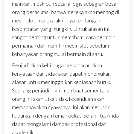
mainkan, meskipun secara logis sebagian besar
orang berasumsi bahwa mereka akan menang di
mesin slot, mereka akhirnya kehilangan
kesempatan yang mungkin. Untuk alasan ini,
sangat penting untuk memahami cara bermain
permainan dan memilih mesin slot sebelum
kebanyakan orang mulai bermain di satu.
Penjudi akan kehilangan kesadaran akan
kenyataan dan tidak akan dapat menemukan
alasan untuk meninggalkan kebiasaan buruk.
Seorang penjudi ingin membuat sementara
orang ini akan. Jika tidak, kecanduan akan
membahayakan nyawanya. Ini akan merusak
hubungan dengan teman dekat. Selain itu, Anda
dapat mengalami dampak profesional dan
akademik.