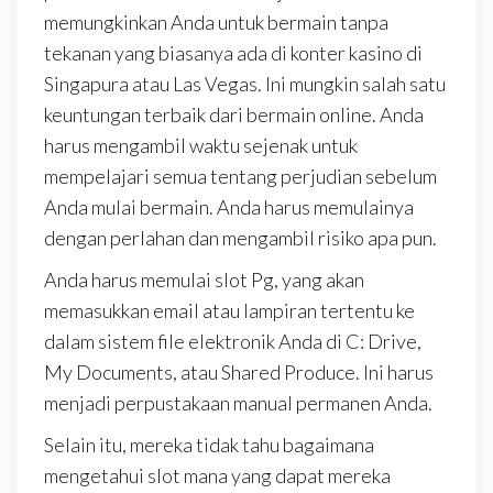
memungkinkan Anda untuk bermain tanpa
tekanan yang biasanya ada di konter kasino di
Singapura atau Las Vegas. Ini mungkin salah satu
keuntungan terbaik dari bermain online. Anda
harus mengambil waktu sejenak untuk
mempelajari semua tentang perjudian sebelum
Anda mulai bermain. Anda harus memulainya
dengan perlahan dan mengambil risiko apa pun.
Anda harus memulai slot Pg, yang akan
memasukkan email atau lampiran tertentu ke
dalam sistem file elektronik Anda di C: Drive,
My Documents, atau Shared Produce. Ini harus
menjadi perpustakaan manual permanen Anda.
Selain itu, mereka tidak tahu bagaimana
mengetahui slot mana yang dapat mereka