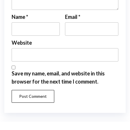
Name
*
Email
*
Website
Save my name, email, and website in this
browser for the next time I comment.