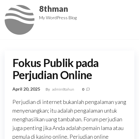
Skip
8thman
to
My WordPress Blog
the
content
Fokus Publik pada
Perjudian Online
April 20, 2025
By
admin8tahun
0
Perjudian di internet bukanlah pengalaman yang
menyenangkan; itu adalah pengalaman untuk
menghasilkan uang tambahan. Forum perjudian
juga penting jika Anda adalah pemain lama atau
pemula di kasino online. Perjudian online