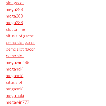
slot gacor
mega288
mega288
mega288
slot online
situs slot gacor
demo slot gacor
demo slot gacor
demo slot
megawin188
megahoki
megahoki
situs slot
megahoki
mega hoki
megawin777